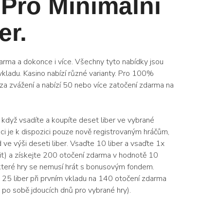
 Pro Minimální
er.
rma a dokonce i více. Všechny tyto nabídky jsou
 vkladu. Kasino nabízí různé varianty. Pro 100%
 za zvážení a nabízí 50 nebo více zatočení zdarma na
 když vsadíte a koupíte deset liber ve vybrané
aci je k dispozici pouze nově registrovaným hráčům,
ve výši deseti liber. Vsaďte 10 liber a vsaďte 1x
šit) a získejte 200 otočení zdarma v hodnotě 10
které hry se nemusí hrát s bonusovým fondem.
 25 liber při prvním vkladu na 140 otočení zdarma
po sobě jdoucích dnů pro vybrané hry).