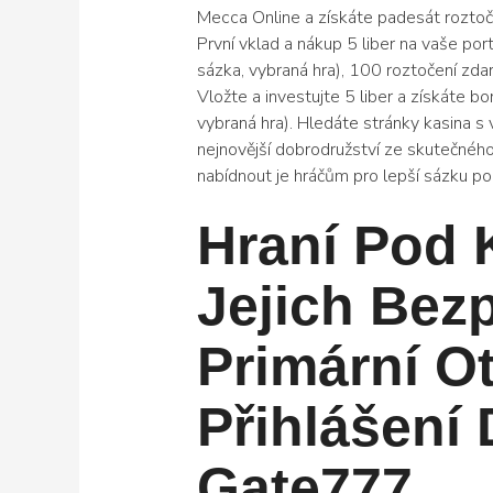
Mecca Online a získáte padesát roztoče
První vklad a nákup 5 liber na vaše po
sázka, vybraná hra), 100 roztočení zda
Vložte a investujte 5 liber a získáte bo
vybraná hra). Hledáte stránky kasina s
nejnovější dobrodružství ze skutečnéh
nabídnout je hráčům pro lepší sázku pod
Hraní Pod 
Jejich Bez
Primární O
Přihlášení
Gate777