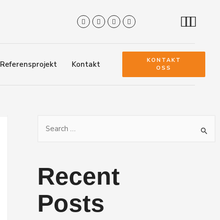
KONTAKT
Referensprojekt
Kontakt
OSS
Recent
Posts