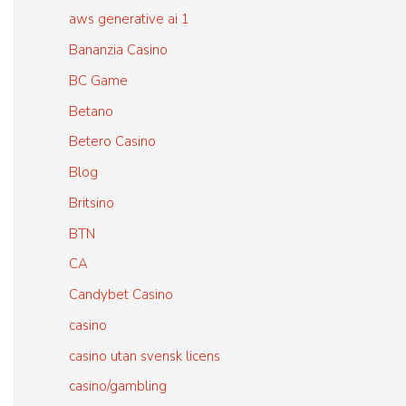
aws generative ai 1
Bananzia Casino
BC Game
Betano
Betero Casino
Blog
Britsino
BTN
CA
Candybet Casino
casino
casino utan svensk licens
casino/gambling