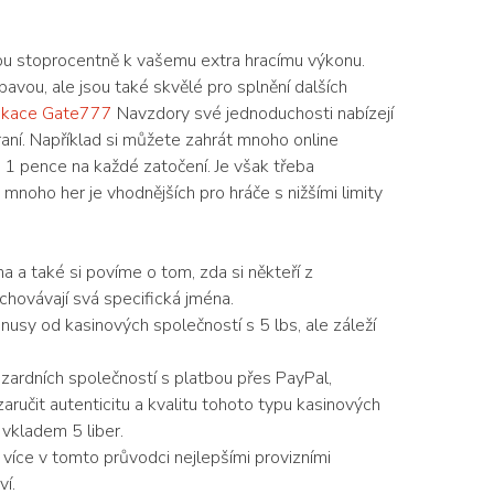
ou stoprocentně k vašemu extra hracímu výkonu.
avou, ale jsou také skvělé pro splnění dalších
plikace Gate777
Navzdory své jednoduchosti nabízejí
ní. Například si můžete zahrát mnoho online
1 pence na každé zatočení. Je však třeba
mnoho her je vhodnějších pro hráče s nižšími limity
a a také si povíme o tom, zda si někteří z
hovávají svá specifická jména.
nusy od kasinových společností s 5 lbs, ale záleží
azardních společností s platbou přes PayPal,
aručit autenticitu a kvalitu tohoto typu kasinových
vkladem 5 liber.
více v tomto průvodci nejlepšími provizními
í.