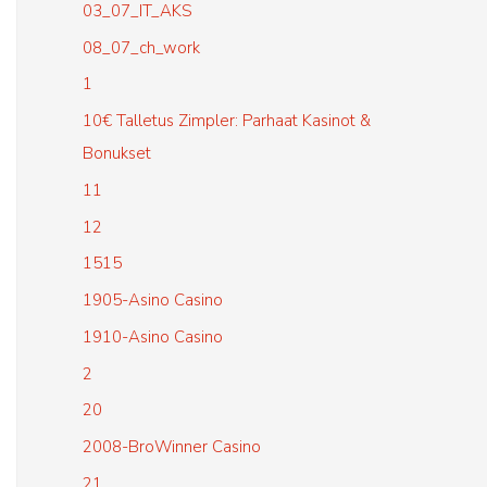
03_07_IT_AKS
08_07_ch_work
1
10€ Talletus Zimpler: Parhaat Kasinot &
Bonukset
11
12
1515
1905-Asino Casino
1910-Asino Casino
2
20
2008-BroWinner Casino
21