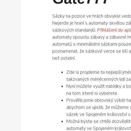
Sázky na pozice ve hrách obvykle ved
Nejenže je hraní s automaty skvělou záb
sázkových standardů.
Přihlášení do a
automaty spoustu zábavy a zábavné hra
automatů s minimálními sázkami pouze 
poznamenat, že sázkové verze se liší a 
než ostatní.
Zde si projdeme ta nejlepší jmén
takzvaných méněcenných lidí zac
Nyní můžete využít nabídky a bo
na tom, které si vyberete.
Prověřili jsme obrovský výběr h
abychom se ujistili, že můžeme z
sázek ve Spojeném království s 
Možná byste se chtěli dozvědět 
automaty ve Spojeném královstv