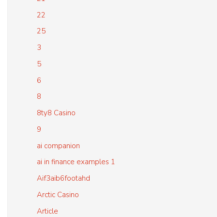
22
25
3
5
6
8
8ty8 Casino
9
ai companion
ai in finance examples 1
Aif3aib6footahd
Arctic Casino
Article