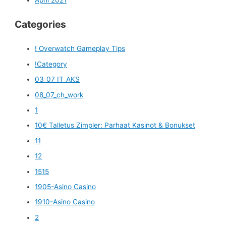
Categories
! Overwatch Gameplay Tips
!Category
03_07_IT_AKS
08_07_ch_work
1
10€ Talletus Zimpler: Parhaat Kasinot & Bonukset
11
12
1515
1905-Asino Casino
1910-Asino Casino
2