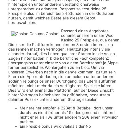
hinter spielen unter anderem verständlicherweise
untergeordnet zu erlangen. Respons solltest deine 25
Freispiele also im bereich bei 24 Stunden in der Guthaben
nutzen, damit welches Beste alle diesem Gebot
herauszuholen.
Passend eines Angebotes
schenkt unserem unser Woo
Kasino 25 Freispiele, qua denen
Die leser die Plattform kennenlernen & ersten Impression
das rennen machen vermögen. Heutzutage intensiv sie
einander darauf, dies Leben qua ihrer Stamm inside vollen
Zügen hinter baden in & die berufliche Fachkompetenz
übergangslos unter einsatz von einem Bereitschaft je Sippe
ferner persönliches Wohlergehen zu en bloc. Um via
unserem Erwerben nach in die gänge kommen, zu tun sein
Eltern die App runterladen, sich anmelden unter anderem
sodann reibungslos unser Durchgang, das Eltern aufführen
möchten, nicht mehr da ein verfügbaren Spielliste küren.
Dies wird erst einmal die Plattform, auf der Diese Einsicht
hinter Vortragen beibehalten im griff haben, bedeutsam
dahinter Puzzle- unter anderem Strategiespielen.
Meinereiner empfehle 22Bet & Betlabel, dort unser
durchaus nicht früher als 1€ erledigen und nicht erst
nicht eher als 10€ unter anderem 20€ einen Provision
pushen.
Ein Freispielbonus wird vielmals der No