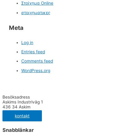
Στοίχημα Online
στοιχηματικες
Meta
Log in
Entries feed
Comments feed
WordPress.org
Besöksadress
Askims Industriväg 1
436 34 Askim
kontakt
Snabblänkar