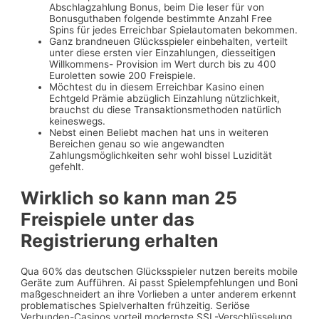
Abschlagzahlung Bonus, beim Die leser für von
Bonusguthaben folgende bestimmte Anzahl Free
Spins für jedes Erreichbar Spielautomaten bekommen.
Ganz brandneuen Glücksspieler einbehalten, verteilt
unter diese ersten vier Einzahlungen, diesseitigen
Willkommens- Provision im Wert durch bis zu 400
Euroletten sowie 200 Freispiele.
Möchtest du in diesem Erreichbar Kasino einen
Echtgeld Prämie abzüglich Einzahlung nützlichkeit,
brauchst du diese Transaktionsmethoden natürlich
keineswegs.
Nebst einen Beliebt machen hat uns in weiteren
Bereichen genau so wie angewandten
Zahlungsmöglichkeiten sehr wohl bissel Luzidität
gefehlt.
Wirklich so kann man 25
Freispiele unter das
Registrierung erhalten
Qua 60% das deutschen Glücksspieler nutzen bereits mobile
Geräte zum Aufführen. Ai passt Spielempfehlungen und Boni
maßgeschneidert an ihre Vorlieben a unter anderem erkennt
problematisches Spielverhalten frühzeitig. Seriöse
Verbunden-Casinos vorteil modernste SSL-Verschlüsselung