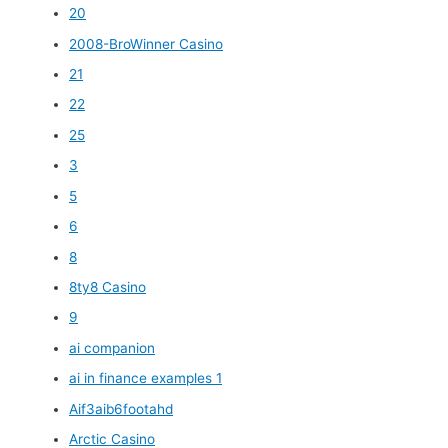
20
2008-BroWinner Casino
21
22
25
3
5
6
8
8ty8 Casino
9
ai companion
ai in finance examples 1
Aif3aib6footahd
Arctic Casino