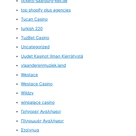
tickets-saarburg-kell.de
top shopify plus agencies
Tucan Casino
turkish 220
TuzBet Casino
Uncategorized
Uudet Kasinot Ilman Kierrätystä
vlaanderenmuziek.land
Westace
Westace Casino
Wildzy
winpalace casino
Γρήγορες Αναλήψεις
Πληρωμές Αναλήψεις
Στοίχημα