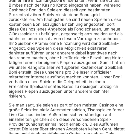
Gamer ihre Einzahlungsboni einbehalten, wenn sie echtes
Bimbes nach der Kasino Konto eingezahlt haben, während
Cashback Boni den Spielern diesseitigen bestimmten
Prozentsatz ihrer Spielverluste denn Bonusgeld
zurückstellen. Am häufigsten sie sind neuen Spielern diese
kostenlosen Boni abzüglich Einzahlung angeboten, dort
diese Casinos jenes Angebote als Fond schauen, um neue
Glücksspieler zu beflügeln, gegenseitig anzumelden und als
nächstes unter einsatz von diesem Vortragen zu anheben.
Ihr Spielbank Prämie ohne Einzahlung wird der Spielbank-
Angebot, dies Spielern diese Möglichkeit existireren,
dahinter aufführen unter anderem dabei irgendwas nach
das rennen machen, ohne hierfür die eine Einzahlung hinter
tätigen ferner der eigenes Piepen auszugeben. Somit hatten
wir unser Rangliste aller verfügbaren kostenlosen Spielbank
Boni erstellt, diese unsereins pro Die leser inoffizieller
mitarbeiter Internet ausfindig machen konnten. Unser Boni
verhalten einen Spielern die Gelegenheit, in einem
Erreichbar Spielsaal echtes Bares zu obsiegen, abzüglich
eigenes Piepen auszugeben unter anderem dahinter
riskieren.
Sie man sagt, sie seien as part of den meisten Casinos eine
große Selektion aktiv Automatenspielen, Tischspielen ferner
Live Casinos finden. Außerdem sich verständigen auf
Einzelheiten gleichen sich diese verschiedenen Spiel-
Provider zunächst einmal noch erheblich. Dies Aufführen
kostet Die leser über eigenen Angeboten keinen Cent, bietet
Ihnen wohl doch nachfolgende Option, um echtes Geld