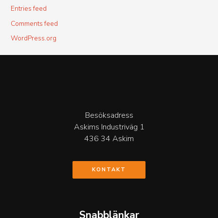
Entries feed
Comments feed
WordPress.org
Besöksadress
Askims Industriväg 1
436 34 Askim
KONTAKT
Snabblänkar