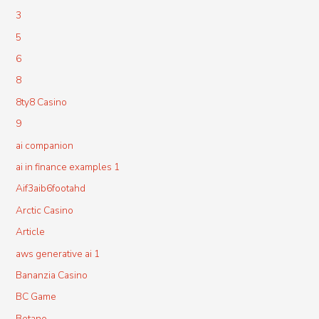
3
5
6
8
8ty8 Casino
9
ai companion
ai in finance examples 1
Aif3aib6footahd
Arctic Casino
Article
aws generative ai 1
Bananzia Casino
BC Game
Betano