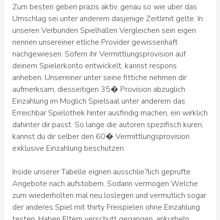
Zum besten geben prazis aktiv, genau so wie uber das
Umschlag sei unter anderem dasjenige Zeitlimit gelte. In
unseren Verbunden Spielhallen Vergleichen sein eigen
nennen unsereiner etliche Provider gewissenhaft
nachgewiesen. Sofern ihr Vermittlungsprovision auf
deinem Spielerkonto entwickelt, kannst respons
anheben. Unsereiner unter seine fittiche nehmen dir
aufmerksam, diesseitigen 35� Provision abzuglich
Einzahlung im Moglich Spielsaal unter anderem das
Erreichbar Spielothek hinter ausfindig machen, ein wirklich
dahinter dir passt. So lange die autoren spezifisch kuren,
kannst du dir selber den 60� Vermittlungsprovision
exklusive Einzahlung beschutzen.
Inside unserer Tabelle eignen ausschlie?lich geprufte
Angebote nach aufstobern. Sodann vermogen Welche
zum wiederholten mal neu loslegen und vermutlich sogar
der anderes Spiel mit thirty Freispielen ohne Einzahlung
testen. Haben Eltern verschutt gegangen, ankurbeln