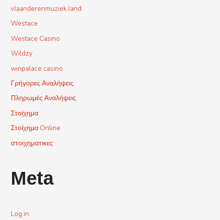
vlaanderenmuziek.land
Westace
Westace Casino
Wildzy
winpalace casino
Γρήγορες Αναλήψεις
Πληρωμές Αναλήψεις
Στοίχημα
Στοίχημα Online
στοιχηματικες
Meta
Log in