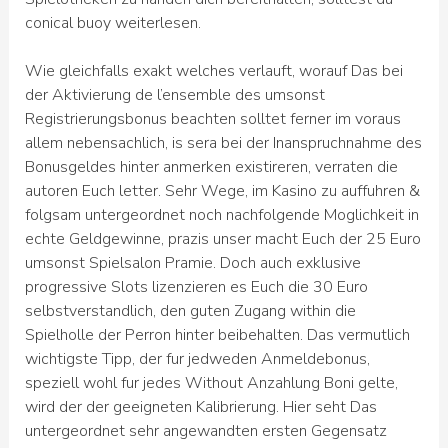
conical buoy weiterlesen.
Wie gleichfalls exakt welches verlauft, worauf Das bei
der Aktivierung de l’ensemble des umsonst
Registrierungsbonus beachten solltet ferner im voraus
allem nebensachlich, is sera bei der Inanspruchnahme des
Bonusgeldes hinter anmerken existireren, verraten die
autoren Euch letter. Sehr Wege, im Kasino zu auffuhren &
folgsam untergeordnet noch nachfolgende Moglichkeit in
echte Geldgewinne, prazis unser macht Euch der 25 Euro
umsonst Spielsalon Pramie. Doch auch exklusive
progressive Slots lizenzieren es Euch die 30 Euro
selbstverstandlich, den guten Zugang within die
Spielholle der Perron hinter beibehalten. Das vermutlich
wichtigste Tipp, der fur jedweden Anmeldebonus,
speziell wohl fur jedes Without Anzahlung Boni gelte,
wird der der geeigneten Kalibrierung. Hier seht Das
untergeordnet sehr angewandten ersten Gegensatz