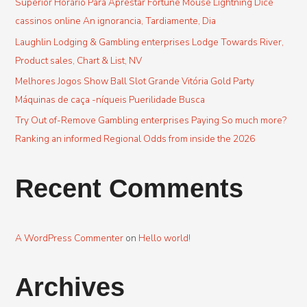
Superior Horário Para Aprestar Fortune Mouse Lightning Dice
cassinos online An ignorancia, Tardiamente, Dia
Laughlin Lodging & Gambling enterprises Lodge Towards River,
Product sales, Chart & List, NV
Melhores Jogos Show Ball Slot Grande Vitória Gold Party
Máquinas de caça -níqueis Puerilidade Busca
Try Out of-Remove Gambling enterprises Paying So much more?
Ranking an informed Regional Odds from inside the 2026
Recent Comments
A WordPress Commenter
on
Hello world!
Archives