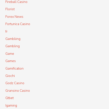
Fireball Casino
Florist
Forex News
Fortunica Casino
fr
Gambliing
Gambling
Game
Games
Gamification
Giochi
Godz Casino
Gransino Casino
Gtbet
Igaming