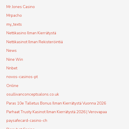
Mr Jones Casino
Mrpacho
my_texts
Nettikasino Ilman Kierrätystä
Nettikasinot Ilman Rekisteröintiä
News
Nine Win
Nnbet
novos-casinos-pt
Online
osullivanconceptsalons.co.uk
Paras 10e Talletus Bonus Ilman Kierrätystä Vuonna 2026
Parhaat Trusty Kasinot Ilman Kierrätystä 2026 | Verovapaa
paysafecard-casino-ch