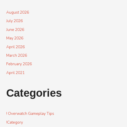
August 2026
July 2026
June 2026
May 2026
April 2026
March 2026
February 2026
April 2021
Categories
! Overwatch Gameplay Tips
!Category