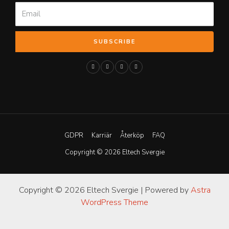
SUBSCRIBE
GDPR
Karriär
Återköp
FAQ
Copyright © 2026 Eltech Svergie
Copyright © 2026 Eltech Svergie | Powered by
Astra
WordPress Theme