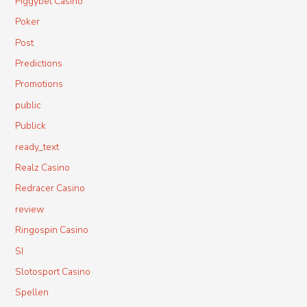
Piggybet Casino
Poker
Post
Predictions
Promotions
public
Publick
ready_text
Realz Casino
Redracer Casino
review
Ringospin Casino
SI
Slotosport Casino
Spellen