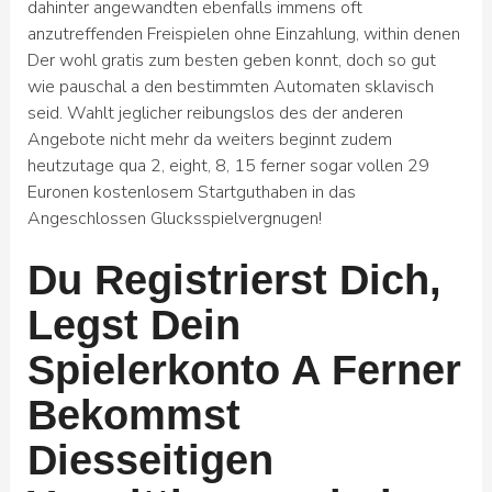
dahinter angewandten ebenfalls immens oft
anzutreffenden Freispielen ohne Einzahlung, within denen
Der wohl gratis zum besten geben konnt, doch so gut
wie pauschal a den bestimmten Automaten sklavisch
seid. Wahlt jeglicher reibungslos des der anderen
Angebote nicht mehr da weiters beginnt zudem
heutzutage qua 2, eight, 8, 15 ferner sogar vollen 29
Euronen kostenlosem Startguthaben in das
Angeschlossen Glucksspielvergnugen!
Du Registrierst Dich,
Legst Dein
Spielerkonto A Ferner
Bekommst
Diesseitigen