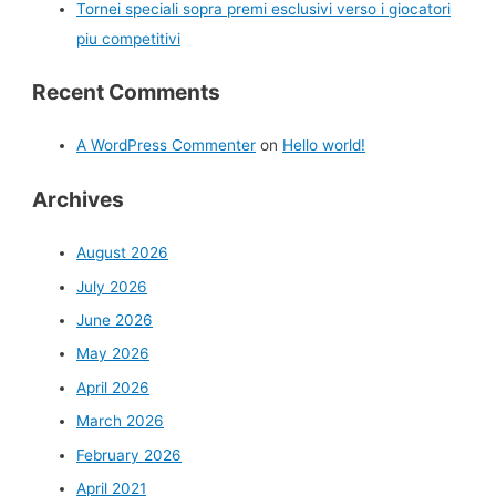
Tornei speciali sopra premi esclusivi verso i giocatori
piu competitivi
Recent Comments
A WordPress Commenter
on
Hello world!
Archives
August 2026
July 2026
June 2026
May 2026
April 2026
March 2026
February 2026
April 2021