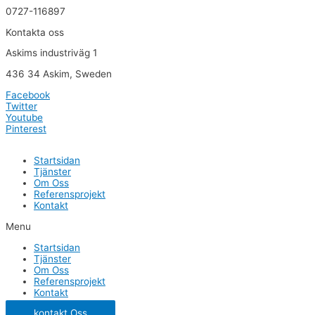
Skip
0727-116897
to
Kontakta oss
content
Askims industriväg 1
436 34 Askim, Sweden
Facebook
Twitter
Youtube
Pinterest
Startsidan
Tjänster
Om Oss
Referensprojekt
Kontakt
Menu
Startsidan
Tjänster
Om Oss
Referensprojekt
Kontakt
kontakt Oss