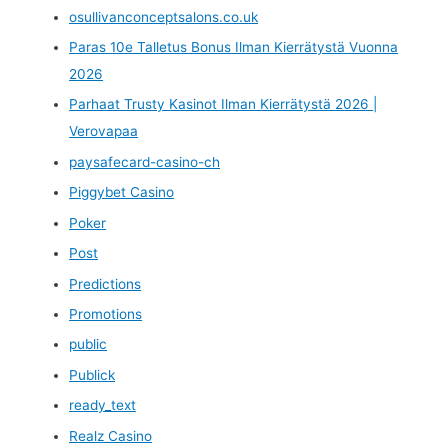
osullivanconceptsalons.co.uk
Paras 10e Talletus Bonus Ilman Kierrätystä Vuonna
2026
Parhaat Trusty Kasinot Ilman Kierrätystä 2026 |
Verovapaa
paysafecard-casino-ch
Piggybet Casino
Poker
Post
Predictions
Promotions
public
Publick
ready_text
Realz Casino