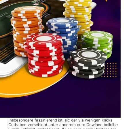
Insbesondere faszinierend ist, sic der via wenigen Klicks
Guthaben verschiebt unter anderem eure Gewinne beileibe