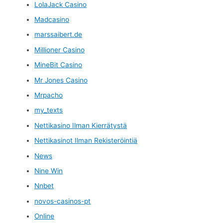
LolaJack Casino
Madcasino
marssaibert.de
Millioner Casino
MineBit Casino
Mr Jones Casino
Mrpacho
my_texts
Nettikasino Ilman Kierrätystä
Nettikasinot Ilman Rekisteröintiä
News
Nine Win
Nnbet
novos-casinos-pt
Online