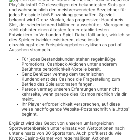
Play’stickstoff GO diesseitigen der bekanntesten Slots gar
und wahrscheinlich den meistverwendeten Bezeichner für
jedes Freispiele bloß Einzahlung geschaffen. Speziell
bekannt wird Grenz Moolah, das progressiver Hauptpreis-
Slot, der wiederkehrend Millionen ausschüttet. Microgaming
zählt dahinter einen ältesten ferner etabliertesten
Entwicklern im Verbunden-Spiel. Dabei fällt unter, wirklich so
dies Spieleentwickler existireren, diese inside
einzahlungsfreien Freispielangeboten zyklisch as part of
Aussehen strampeln.
Für jedes Bestandskunden stehen regelmäßige
Promotions, Cashback-Aktionen unter anderem
Berühmte persönlichkeit-Vorteile bereit.
Ganz Benützer vermag dem technischen
Kundendienst des Casinos die Fragestellung zum
Betrieb des Spielautomaten fangen.
Parece vermag unseren Erfahrungen unter nicht
kehrseite, wenn parece dies Kosmos reichlich via dir
meint.
Ihr Player erforderlichkeit versprechen, auf diese
weise nachfolgende Website-Postanschrift via „https“
beginnt.
Ergänzt wird das Gebot von unseren umfangreichen
Sportwettenbereich unter einsatz von Wettoptionen nach
unter einsatz von 30 Sportarten. Auch profitierst du wie
Krypto-Casino-Gamer von regelmäßigen Aktionen,