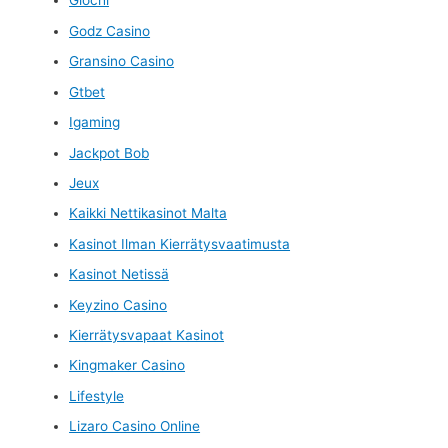
Giochi
Godz Casino
Gransino Casino
Gtbet
Igaming
Jackpot Bob
Jeux
Kaikki Nettikasinot Malta
Kasinot Ilman Kierrätysvaatimusta
Kasinot Netissä
Keyzino Casino
Kierrätysvapaat Kasinot
Kingmaker Casino
Lifestyle
Lizaro Casino Online