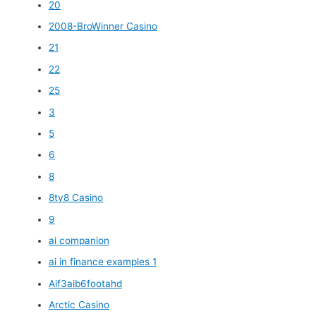
20
2008-BroWinner Casino
21
22
25
3
5
6
8
8ty8 Casino
9
ai companion
ai in finance examples 1
Aif3aib6footahd
Arctic Casino