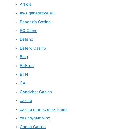
Article
aws generative ai 1
Bananzia Casino
BC Game
Betano
Betero Casino
Blog
Britsino
BTN
CA
Candybet Casino
casino
casino utan svensk licens
casino/gambling
Cocoa Casino